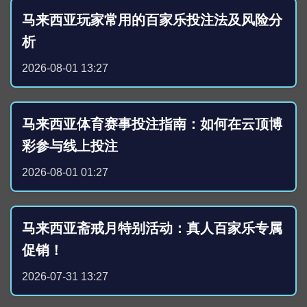
马来西亚玩家常用的百家乐投注法及风险分
析
2026-08-01 13:27
马来西亚体育赛事投注指南：如何在云顶博
彩参与线上投注
2026-08-01 01:27
马来西亚斋戒月特别活动：真人百家乐专属
促销！
2026-07-31 13:27