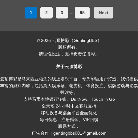
...
1
2
3
95
Next
© 2026 云顶博彩（GentingBBS）
版权所有。
请理性投注，支持负责任博彩。
关于云顶博彩
云顶博彩是马来西亚领先的线上娱乐平台，专为华语用户打造。我们提供
丰富的游戏内容，包括真人娱乐场、老虎机、体育投注、棋牌游戏与彩票
投注等。
支持马币本地银行转账、DuitNow、Touch 'n Go
全天候 24 小时中文客服支持
移动设备与桌面平台全面优化
每日优惠、注册赠金、VIP回馈
联系方式：
广告合作：
gentingbbs001@gmail.com