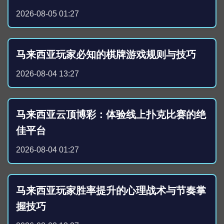
2026-08-05 01:27
马来西亚玩家必知的棋牌游戏规则与技巧
2026-08-04 13:27
马来西亚云顶博彩：体验线上扑克比赛的绝
佳平台
2026-08-04 01:27
马来西亚玩家胜率提升的心理战术与节奏掌
握技巧