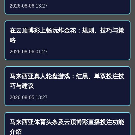
2026-08-06 13:27
在云顶博彩上畅玩炸金花：规则、技巧与策
略
2026-08-06 01:27
马来西亚真人轮盘游戏：红黑、单双投注技
巧与建议
2026-08-05 13:27
马来西亚体育头条及云顶博彩直播投注功能
介绍