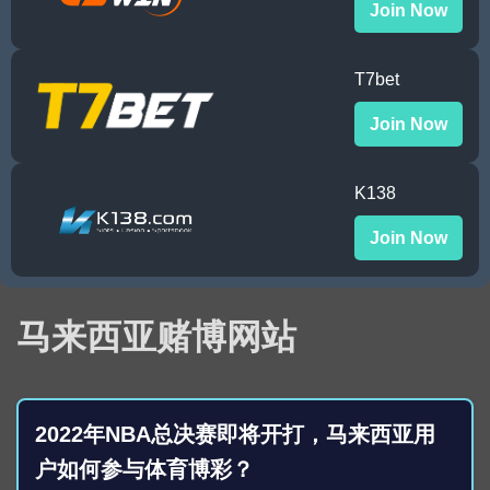
Join Now
T7bet
Join Now
K138
Join Now
马来西亚赌博网站
2022年NBA总决赛即将开打，马来西亚用
户如何参与体育博彩？