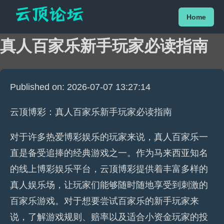
Home
真人百家乐新手玩家必读指南
Published on: 2026-07-07 13:27:14
云顶博彩：真人百家乐新手玩家必读指南
对于许多热爱博彩娱乐的玩家来说，真人百家乐一
直是备受追捧的经典游戏之一。作为马来西亚知名
的线上博彩娱乐平台，云顶博彩提供着丰富多样的
真人娱乐场，让玩家们能够随时随地享受到刺激的
百家乐游戏。对于想要尝试百家乐的新手玩家来
说，了解游戏规则、赔率以及适合小资金玩家的投