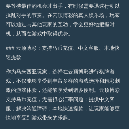
要等待最佳的机会才出手，有时候需要迅速行动以
扰乱对手的节奏。在云顶博彩的真人娱乐场，玩家
可以通过与其他玩家的互动，学会更好地把握时
机，从而在游戏中取得优势。
### 云顶博彩：支持马币充值、中文客服、本地快
速提款
作为马来西亚玩家，选择在云顶博彩进行棋牌游
戏，不仅能够享受到丰富多样的游戏选择和精彩刺
激的游戏体验，还能够享受到诸多便利。云顶博彩
支持马币充值，无需担心汇率问题；提供中文客
服，解决沟通障碍；本地快速提款，让玩家能够更
快地享受到游戏带来的乐趣。