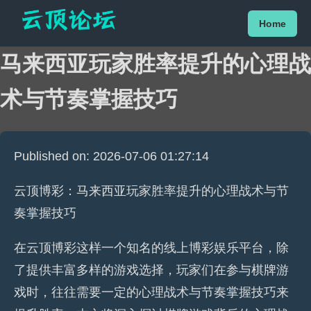
Home
马来西亚玩家胜率提升的心理战
术与节奏掌握技巧
Published on: 2026-07-06 01:27:14
云顶博彩：马来西亚玩家胜率提升的心理战术与节
奏掌握技巧
在云顶博彩这样一个知名的线上博彩娱乐平台，除
了提供丰富多样的游戏选择，玩家们在参与棋牌游
戏时，往往需要一定的心理战术与节奏掌握技巧来