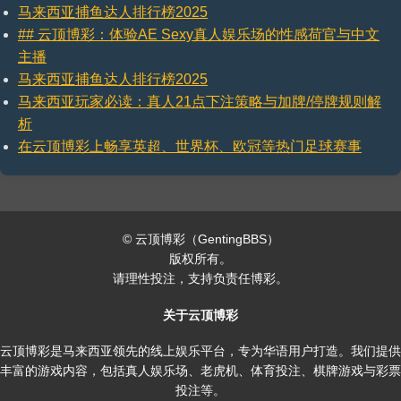
马来西亚捕鱼达人排行榜2025
## 云顶博彩：体验AE Sexy真人娱乐场的性感荷官与中文
主播
马来西亚捕鱼达人排行榜2025
马来西亚玩家必读：真人21点下注策略与加牌/停牌规则解
析
在云顶博彩上畅享英超、世界杯、欧冠等热门足球赛事
©
云顶博彩（GentingBBS）
版权所有。
请理性投注，支持负责任博彩。
关于云顶博彩
云顶博彩是马来西亚领先的线上娱乐平台，专为华语用户打造。我们提供
丰富的游戏内容，包括真人娱乐场、老虎机、体育投注、棋牌游戏与彩票
投注等。