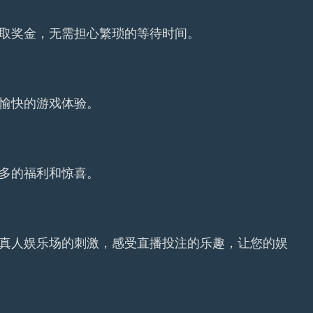
取奖金，无需担心繁琐的等待时间。
愉快的游戏体验。
多的福利和惊喜。
真人娱乐场的刺激，感受直播投注的乐趣，让您的娱