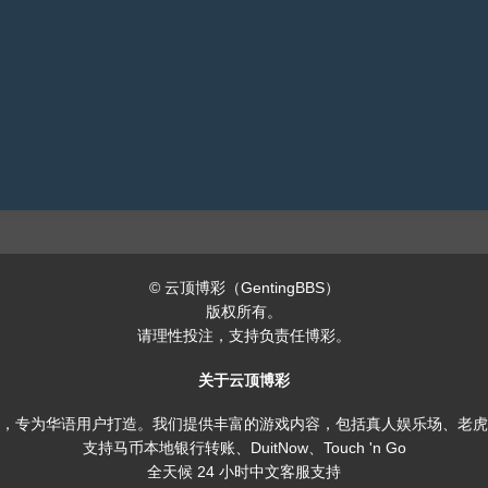
©
云顶博彩（GentingBBS）
版权所有。
请理性投注，支持负责任博彩。
关于云顶博彩
，专为华语用户打造。我们提供丰富的游戏内容，包括真人娱乐场、老虎
支持马币本地银行转账、DuitNow、Touch 'n Go
全天候 24 小时中文客服支持