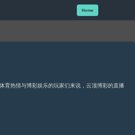
Home
体育热情与博彩娱乐的玩家们来说，云顶博彩的直播