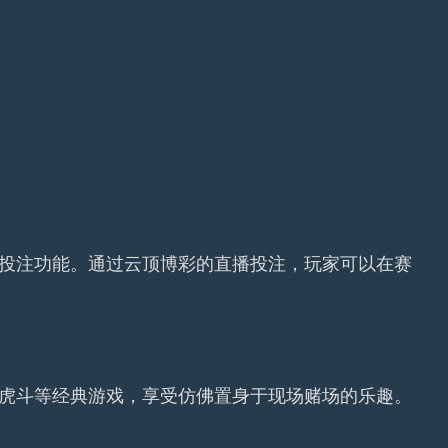
投注功能。通过云顶博彩的直播投注，玩家可以在赛
虎斗等经典游戏，享受仿佛置身于现场赌场的乐趣。