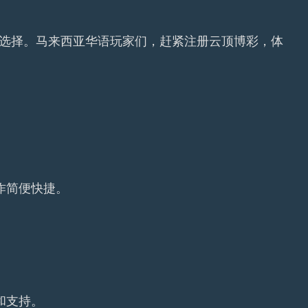
选择。马来西亚华语玩家们，赶紧注册云顶博彩，体
作简便快捷。
和支持。