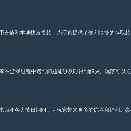
币充值和本地快速提款，为玩家提供了便利快捷的存取款
玩家在游戏过程中遇到问题能够及时得到解决。玩家可以
来西亚各大节日期间，为玩家带来更多的惊喜和福利。参