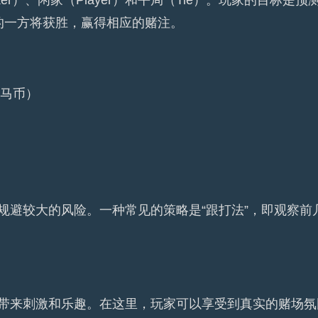
er）、闲家（Player）和平局（Tie）。玩家的目标
的一方将获胜，赢得相应的赌注。
0马币）
规避较大的风险。一种常见的策略是“跟打法”，即观察前
带来刺激和乐趣。在这里，玩家可以享受到真实的赌场氛