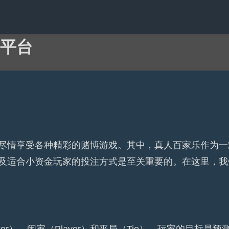
平台
尽情享受各种精彩的赌博游戏。其中，真人百家乐作为一
及适合小资金玩家的投注方式是至关重要的。在这里，我