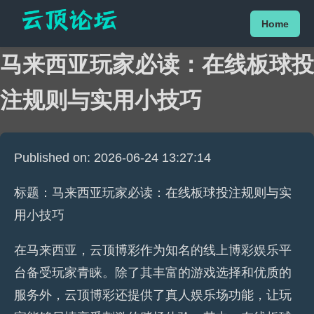
Home
马来西亚玩家必读：在线板球投
注规则与实用小技巧
Published on: 2026-06-24 13:27:14
标题：马来西亚玩家必读：在线板球投注规则与实
用小技巧
在马来西亚，云顶博彩作为知名的线上博彩娱乐平
台备受玩家青睐。除了其丰富的游戏选择和优质的
服务外，云顶博彩还提供了真人娱乐场功能，让玩