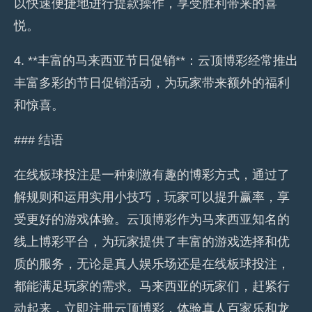
以快速便捷地进行提款操作，享受胜利带来的喜
悦。
4. **丰富的马来西亚节日促销**：云顶博彩经常推出
丰富多彩的节日促销活动，为玩家带来额外的福利
和惊喜。
### 结语
在线板球投注是一种刺激有趣的博彩方式，通过了
解规则和运用实用小技巧，玩家可以提升赢率，享
受更好的游戏体验。云顶博彩作为马来西亚知名的
线上博彩平台，为玩家提供了丰富的游戏选择和优
质的服务，无论是真人娱乐场还是在线板球投注，
都能满足玩家的需求。马来西亚的玩家们，赶紧行
动起来，立即注册云顶博彩，体验真人百家乐和龙