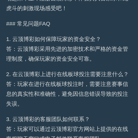
虎斗的刺激现场感受吧！
### 常见问题FAQ
1. 云顶博彩如何保障玩家的资金安全？
答：云顶博彩采用先进的加密技术和严格的资金管
理制度，确保玩家的资金安全可靠。
2. 在云顶博彩上进行在线板球投注需要注意什么？
答：玩家在进行在线板球投注时，需要注意赛事信
息的真实性和准确性，避免因信息错误导致的投注
失误。
3. 云顶博彩的客服团队如何联系？
答：玩家可以通过云顶博彩官方网站上提供的在线