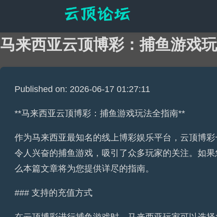
马来西亚云顶博彩：捕鱼游戏玩
Published on: 2026-06-17 01:27:11
**马来西亚云顶博彩：捕鱼游戏玩法全指南**
作为马来西亚最知名的线上博彩娱乐平台，云顶博彩
令人兴奋的捕鱼游戏，吸引了众多玩家的关注。如果
么本篇文章将为您提供详尽的指南。
### 支持的充值方式