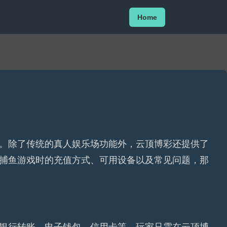
Home
。除了传统的真人娱乐场功能外，云顶博彩还提供了
捕鱼游戏时的充值方式、可用设备以及常见问题，那