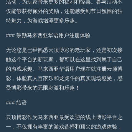
活动，为玩家带来更多的福利和惊喜。参与活动不
仅能够获得额外的奖励，还能感受到节日氛围的独
特魅力，为游戏增添更多乐趣。
### 鼓励马来西亚华语用户注册体验
无论您是已经熟悉云顶博彩的老玩家，还是初次接
触这个平台的新玩家，都可以在这里找到属于自己
的游戏乐趣。马来西亚华语用户现在就注册云顶博
彩，体验真人百家乐和龙虎斗的真实现场感受，感
受博彩带来的无限刺激和乐趣！
### 结语
云顶博彩作为马来西亚最受欢迎的线上博彩平台之
一，不仅拥有丰富的游戏选择和顶尖的游戏体验，