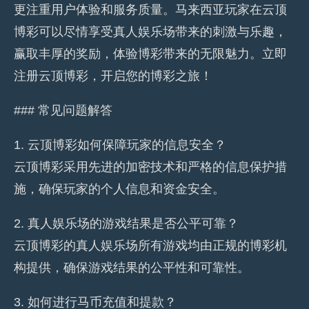
更注重用户体验和服务质量。马来西亚玩家在云顶
博彩可以尽情享受真人娱乐场带来的刺激与乐趣，
赢取丰厚的奖励，体验博彩带来的无限魅力。立即
注册云顶博彩，开启您的博彩之旅！
### 常见问题解答
1. 云顶博彩如何保障玩家的信息安全？
云顶博彩采用先进的加密技术和严格的信息保护措
施，确保玩家的个人信息和资金安全。
2. 真人娱乐场的游戏结果是否公平可靠？
云顶博彩的真人娱乐场所有游戏均由正规的博彩机
构提供，确保游戏结果的公平性和可靠性。
3. 如何进行马币充值和提款？