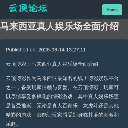
Home
马来西亚真人娱乐场全面介绍
Published on: 2026-06-14 13:27:11
云顶博彩：马来西亚真人娱乐场全面介绍
云顶博彩作为马来西亚最知名的线上博彩娱乐平台
之一，备受玩家信赖与喜爱。在云顶博彩，玩家可
以尽情享受多样化的博彩游戏，其中真人娱乐场更
是备受推崇。无论是真人百家乐、龙虎斗还是其他
精彩的游戏，都能让玩家感受到身临其境的刺激和
乐趣。