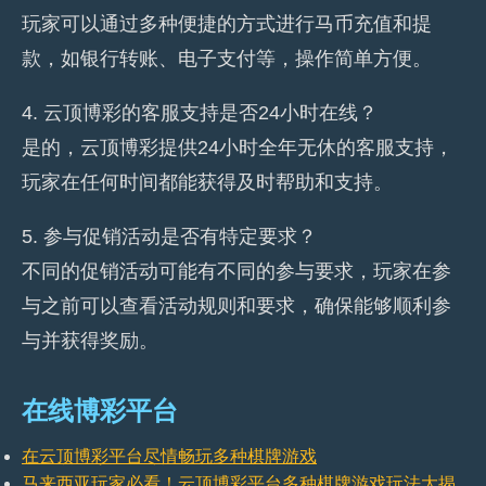
玩家可以通过多种便捷的方式进行马币充值和提
款，如银行转账、电子支付等，操作简单方便。
4. 云顶博彩的客服支持是否24小时在线？
是的，云顶博彩提供24小时全年无休的客服支持，
玩家在任何时间都能获得及时帮助和支持。
5. 参与促销活动是否有特定要求？
不同的促销活动可能有不同的参与要求，玩家在参
与之前可以查看活动规则和要求，确保能够顺利参
与并获得奖励。
在线博彩平台
在云顶博彩平台尽情畅玩多种棋牌游戏
马来西亚玩家必看！云顶博彩平台多种棋牌游戏玩法大揭