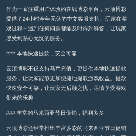
作为一家注重用户体验的在线博彩平台，云顶博彩
提供了24小时全年无休的中文客服支持。玩家在游
戏过程中遇到任何问题都能及时得到解答，让玩家
感受到贴心无忧的服务。
### 本地快速提款，安全可靠
云顶博彩不仅支持马币充值，更提供本地快速提款
服务，让玩家能够更加便捷地提取游戏收益。提款
快速安全可靠，让玩家无后顾之忧，尽情享受游戏
带来的乐趣。
### 丰富的马来西亚节日促销，福利多多
云顶博彩还经常推出丰富多彩的马来西亚节日促销