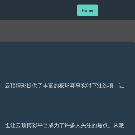
Home
，云顶博彩提供了丰富的板球赛事实时下注选项，让
，也让云顶博彩平台成为了许多人关注的焦点。从激