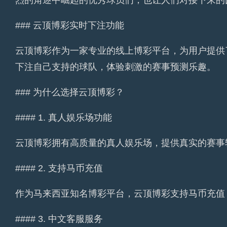
烈的角逐中崛起的优秀球员们，也让人们对接下来的
### 云顶博彩实时下注功能
云顶博彩作为一家专业的线上博彩平台，为用户提供
下注自己支持的球队，体验刺激的赛事预测乐趣。
### 为什么选择云顶博彩？
#### 1. 真人娱乐场功能
云顶博彩拥有高质量的真人娱乐场，提供真实的赛事
#### 2. 支持马币充值
作为马来西亚知名博彩平台，云顶博彩支持马币充值
#### 3. 中文客服服务