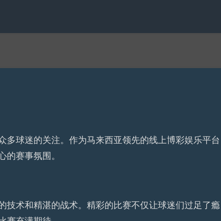
众多球迷的关注。作为马来西亚领先的线上博彩娱乐平台
心的赛事氛围。
的技术和精湛的战术。精彩的比赛不仅让球迷们过足了瘾