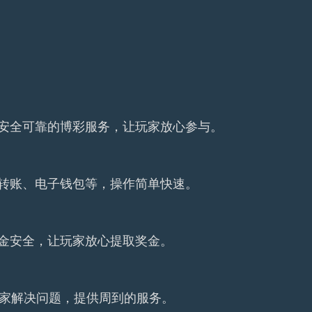
安全可靠的博彩服务，让玩家放心参与。
转账、电子钱包等，操作简单快速。
金安全，让玩家放心提取奖金。
玩家解决问题，提供周到的服务。