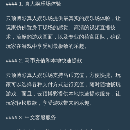
#### 1. 真人娱乐场体验
云顶博彩真人娱乐场提供最真实的娱乐场体验，让
玩家仿佛置身于现场的感觉。高清的视频直播技
术，流畅的游戏画面，以及专业的荷官团队，确保
玩家在游戏中享受到最极致的乐趣。
#### 2. 马币充值和本地快速提款
云顶博彩真人娱乐场支持马币充值，方便快捷。玩
家可以选择各种支付方式进行充值，随时随地畅玩
游戏。而且，云顶博彩提供本地快速提款服务，让
玩家轻松取款，享受游戏带来的乐趣。
#### 3. 中文客服服务