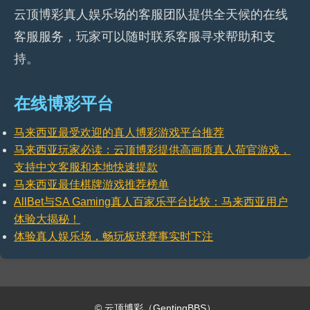
云顶博彩真人娱乐场的客服团队提供全天候的在线
客服服务，玩家可以随时联系客服寻求帮助和支
持。
在线博彩平台
马来西亚最受欢迎的真人博彩游戏平台推荐
马来西亚玩家必读：云顶博彩提供高画质真人荷官游戏，
支持中文客服和本地快速提款
马来西亚最佳棋牌游戏推荐榜单
AllBet与SA Gaming真人百家乐平台比较：马来西亚用户
体验大揭秘！
体验真人娱乐场，畅玩板球赛事实时下注
©
云顶博彩（GentingBBS）