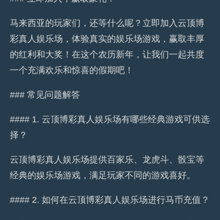
马来西亚的玩家们，还等什么呢？立即加入云顶博
彩真人娱乐场，体验真实的娱乐场游戏，赢取丰厚
的红利和大奖！在这个农历新年，让我们一起共度
一个充满欢乐和惊喜的假期吧！
### 常见问题解答
#### 1. 云顶博彩真人娱乐场有哪些经典游戏可供选
择？
云顶博彩真人娱乐场提供百家乐、龙虎斗、骰宝等
经典的娱乐场游戏，满足玩家不同的游戏喜好。
#### 2. 如何在云顶博彩真人娱乐场进行马币充值？