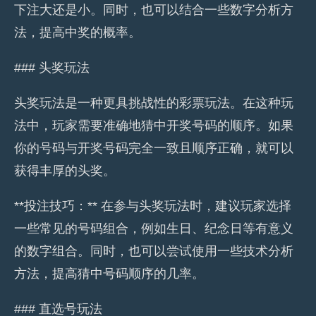
下注大还是小。同时，也可以结合一些数字分析方
法，提高中奖的概率。
### 头奖玩法
头奖玩法是一种更具挑战性的彩票玩法。在这种玩
法中，玩家需要准确地猜中开奖号码的顺序。如果
你的号码与开奖号码完全一致且顺序正确，就可以
获得丰厚的头奖。
**投注技巧：** 在参与头奖玩法时，建议玩家选择
一些常见的号码组合，例如生日、纪念日等有意义
的数字组合。同时，也可以尝试使用一些技术分析
方法，提高猜中号码顺序的几率。
### 直选号玩法