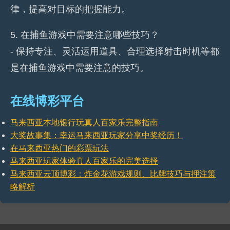
律，提高对目标的把握能力。
5. 在捕鱼游戏中需要注意哪些技巧？
- 保持专注、灵活运用道具、合理选择射击时机等都
是在捕鱼游戏中需要注意的技巧。
在线博彩平台
马来西亚本地银行玩真人百家乐完整指南
大奖故事集：幸运马来西亚玩家分享中奖经历！
在马来西亚热门的彩票玩法
马来西亚玩家体验真人百家乐的完美选择
马来西亚云顶博彩：炸金花游戏规则、比牌技巧与押注策
略解析