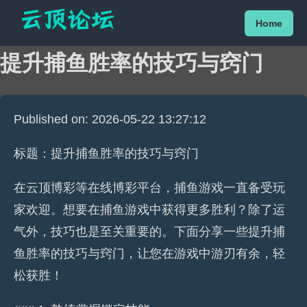
Home
提升捕鱼胜率的技巧与窍门
Published on: 2026-05-22 13:27:12
标题：提升捕鱼胜率的技巧与窍门
在云顶博彩等在线博彩平台，捕鱼游戏一直备受玩
家欢迎。想要在捕鱼游戏中获得更多胜利？除了运
气外，技巧也是至关重要的。下面分享一些提升捕
鱼胜率的技巧与窍门，让您在游戏中游刃有余，轻
松获胜！