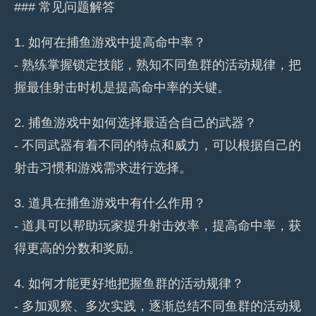
### 常见问题解答
1. 如何在捕鱼游戏中提高命中率？
- 熟练掌握锁定技能，熟知不同鱼群的活动规律，把
握最佳射击时机是提高命中率的关键。
2. 捕鱼游戏中如何选择最适合自己的武器？
- 不同武器有着不同的特点和威力，可以根据自己的
射击习惯和游戏需求进行选择。
3. 道具在捕鱼游戏中有什么作用？
- 道具可以帮助玩家提升射击效率，提高命中率，获
得更高的分数和奖励。
4. 如何才能更好地把握鱼群的活动规律？
- 多加观察、多次实践，逐渐总结不同鱼群的活动规