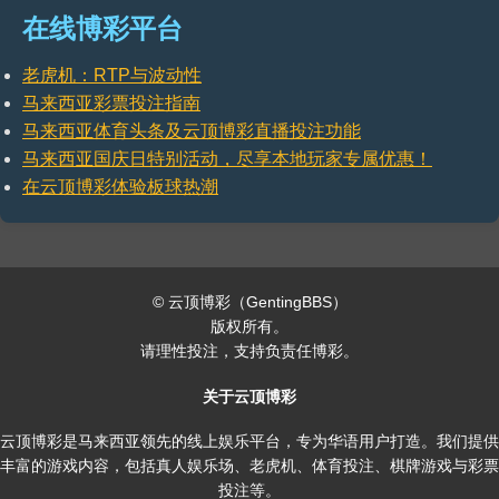
在线博彩平台
老虎机：RTP与波动性
马来西亚彩票投注指南
马来西亚体育头条及云顶博彩直播投注功能
马来西亚国庆日特别活动，尽享本地玩家专属优惠！
在云顶博彩体验板球热潮
©
云顶博彩（GentingBBS）
版权所有。
请理性投注，支持负责任博彩。
关于云顶博彩
云顶博彩是马来西亚领先的线上娱乐平台，专为华语用户打造。我们提供
丰富的游戏内容，包括真人娱乐场、老虎机、体育投注、棋牌游戏与彩票
投注等。