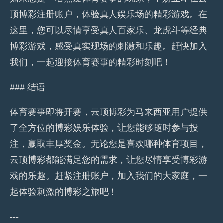
顶博彩注册账户，体验真人娱乐场的精彩游戏。在
这里，您可以尽情享受真人百家乐、龙虎斗等经典
博彩游戏，感受真实现场的刺激和乐趣。赶快加入
我们，一起迎接体育赛事的精彩时刻吧！
### 结语
体育赛事即将开赛，云顶博彩为马来西亚用户提供
了全方位的博彩娱乐体验，让您能够随时参与投
注，赢取丰厚奖金。无论您是喜欢哪种体育项目，
云顶博彩都能满足您的需求，让您尽情享受博彩游
戏的乐趣。赶紧注册账户，加入我们的大家庭，一
起体验刺激的博彩之旅吧！
---