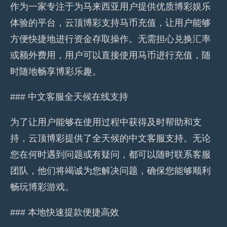
作为一家专注于为马来西亚用户提供优质博彩娱乐
体验的平台，云顶博彩支持马币充值，让用户能够
方便快捷地进行资金存取操作。无需担心兑换汇率
或额外费用，用户可以直接使用马币进行充值，随
时随地畅享博彩乐趣。
### 中文客服全天候在线支持
为了让用户能够在使用过程中获得及时帮助和支
持，云顶博彩提供了全天候的中文客服支持。无论
您在何时遇到问题或有疑问，都可以随时联系客服
团队，他们将竭诚为您解决问题，确保您能够顺利
畅玩博彩游戏。
### 本地快速提款便捷高效