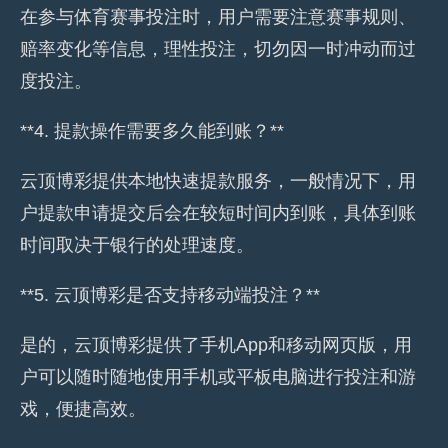
在参与体育赛事投注时，用户需要注意赛事规则、
赔率变化等信息，理性投注，切勿因一时冲动而过
度投注。
**4. 提款操作需要多久能到账？**
云顶博彩提供本地快速提款服务，一般情况下，用
户提款申请提交后会在较短时间内到账，具体到账
时间取决于银行的处理速度。
**5. 云顶博彩是否支持移动端投注？**
是的，云顶博彩提供了手机App和移动网页版，用
户可以随时随地使用手机或平板电脑进行投注和游
戏，便捷高效。