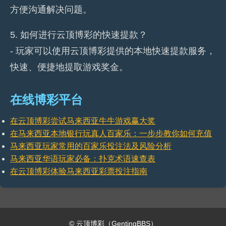
方便沟通解决问题。
5. 如何进行云顶博彩的快速提款？
- 玩家可以使用云顶博彩提供的本地快速提款服务，
快速、便捷地提取游戏奖金。
在线博彩平台
在云顶博彩尝试马来西亚牛牛游戏赢大奖
在马来西亚本地银行玩真人百家乐：一步步教你如何充值
马来西亚玩家常用的百家乐投注法及风险分析
马来西亚华语玩家必备：扑克术语速查表
在云顶博彩体验马来西亚彩票投注指南
©
云顶博彩（GentingBBS）