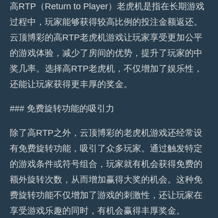
高RTP（Return to Player）老虎机是指在长期游戏
过程中，玩家能够获得较高比例的投注金额返还。
云顶博彩的高RTP老虎机游戏让玩家享受更加公平
的游戏体验，减少了房间的优势，提升了玩家的中
奖几率。选择高RTP老虎机，不仅增加了娱乐性，
还能让玩家获得更丰厚的奖金。
### 免费旋转功能的吸引力
除了高RTP之外，云顶博彩的老虎机游戏还经常设
有免费旋转功能，吸引了众多玩家。通过触发特定
的游戏条件或符号组合，玩家就有机会获得免费的
额外旋转次数，从而增加赢得大奖的机会。这种免
费旋转功能不仅增加了游戏的刺激性，还让玩家在
享受游戏乐趣的同时，有机会赢得丰厚奖金。