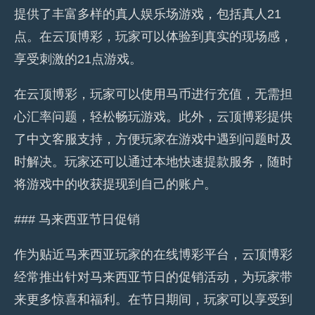
提供了丰富多样的真人娱乐场游戏，包括真人21
点。在云顶博彩，玩家可以体验到真实的现场感，
享受刺激的21点游戏。
在云顶博彩，玩家可以使用马币进行充值，无需担
心汇率问题，轻松畅玩游戏。此外，云顶博彩提供
了中文客服支持，方便玩家在游戏中遇到问题时及
时解决。玩家还可以通过本地快速提款服务，随时
将游戏中的收获提现到自己的账户。
### 马来西亚节日促销
作为贴近马来西亚玩家的在线博彩平台，云顶博彩
经常推出针对马来西亚节日的促销活动，为玩家带
来更多惊喜和福利。在节日期间，玩家可以享受到