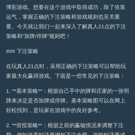
博彩游戏。想要在这个游戏中取得成功，除了依靠
运气，掌握正确的下注策略和游戏规则也至关重
要。今天就让我们一起来深入了解真人21点的下注
策略和“加牌/停牌”规则吧！
### 下注策略
在玩真人21点时，采用正确的下注策略可以帮助玩
家最大化赢得游戏。下面是一些常见的下注策略：
1. **基本策略**：根据自己手中的牌和庄家的一张明
牌来决定是否加牌或停牌。基本策略图可以在网上
轻松找到，是玩家在游戏中的良好参考。
2. **倍投策略**：根据之前的赢输情况来调整下注