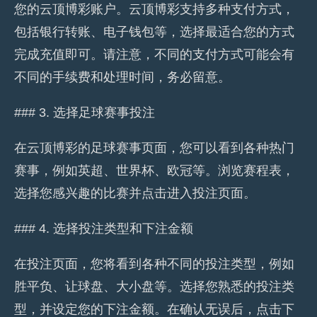
您的云顶博彩账户。云顶博彩支持多种支付方式，
包括银行转账、电子钱包等，选择最适合您的方式
完成充值即可。请注意，不同的支付方式可能会有
不同的手续费和处理时间，务必留意。
### 3. 选择足球赛事投注
在云顶博彩的足球赛事页面，您可以看到各种热门
赛事，例如英超、世界杯、欧冠等。浏览赛程表，
选择您感兴趣的比赛并点击进入投注页面。
### 4. 选择投注类型和下注金额
在投注页面，您将看到各种不同的投注类型，例如
胜平负、让球盘、大小盘等。选择您熟悉的投注类
型，并设定您的下注金额。在确认无误后，点击下