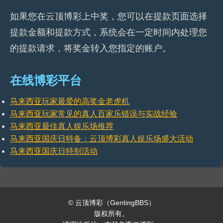
如果您在云顶博彩上中奖，您可以在提款页面选择
提款金额和提款方式，系统会在一定时间内处理您
的提款请求，将奖金转入您指定的账户。
在线博彩平台
马来西亚玩家最爱的高奖金老虎机
马来西亚玩家常见的真人百家乐错误与实战经验
马来西亚最佳真人娱乐场推荐
马来西亚国庆日特备：云顶博彩真人娱乐场盛大活动
马来西亚国庆日特别活动
©
云顶博彩（GentingBBS）
版权所有。