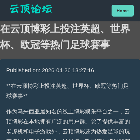
Home
在云顶博彩上投注英超、世界
杯、欧冠等热门足球赛事
Published on: 2026-04-26 13:27:16
**在云顶博彩上投注英超、世界杯、欧冠等热门足
球赛事**
作为马来西亚最知名的线上博彩娱乐平台之一，云
顶博彩在本地拥有广泛的用户群。除了提供丰富的
老虎机和电子游戏外，云顶博彩还为热爱足球的玩