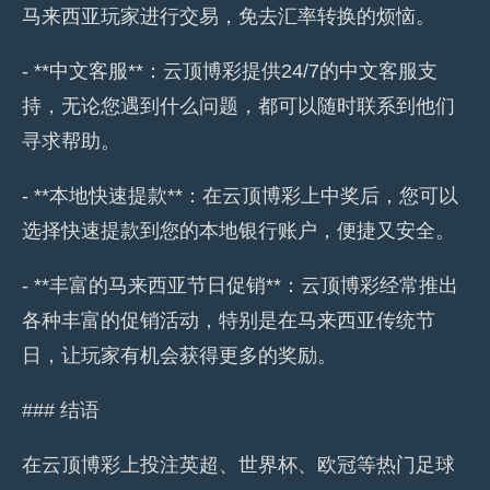
马来西亚玩家进行交易，免去汇率转换的烦恼。
- **中文客服**：云顶博彩提供24/7的中文客服支
持，无论您遇到什么问题，都可以随时联系到他们
寻求帮助。
- **本地快速提款**：在云顶博彩上中奖后，您可以
选择快速提款到您的本地银行账户，便捷又安全。
- **丰富的马来西亚节日促销**：云顶博彩经常推出
各种丰富的促销活动，特别是在马来西亚传统节
日，让玩家有机会获得更多的奖励。
### 结语
在云顶博彩上投注英超、世界杯、欧冠等热门足球