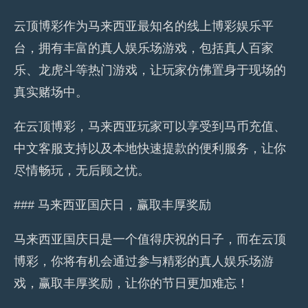
云顶博彩作为马来西亚最知名的线上博彩娱乐平
台，拥有丰富的真人娱乐场游戏，包括真人百家
乐、龙虎斗等热门游戏，让玩家仿佛置身于现场的
真实赌场中。
在云顶博彩，马来西亚玩家可以享受到马币充值、
中文客服支持以及本地快速提款的便利服务，让你
尽情畅玩，无后顾之忧。
### 马来西亚国庆日，赢取丰厚奖励
马来西亚国庆日是一个值得庆祝的日子，而在云顶
博彩，你将有机会通过参与精彩的真人娱乐场游
戏，赢取丰厚奖励，让你的节日更加难忘！