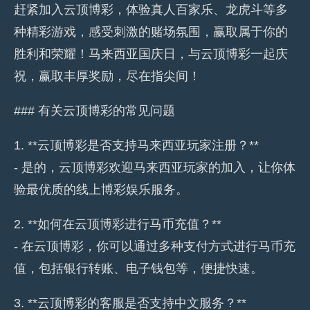
赶紧加入云顶博彩，体验真人百家乐、龙虎斗等多
种精彩游戏，感受刺激的赌场氛围，赢取属于你的
胜利和荣耀！马来西亚国庆日，与云顶博彩一起庆
祝，赢取丰厚奖励，尽在指尖间！
### 有关云顶博彩的常见问题
1. **云顶博彩是否支持马来西亚玩家注册？**
- 是的，云顶博彩欢迎马来西亚玩家的加入，让你体
验最优质的线上博彩娱乐服务。
2. **如何在云顶博彩进行马币充值？**
- 在云顶博彩，你可以通过多种支付方式进行马币充
值，包括银行转账、电子钱包等，便捷快速。
3. **云顶博彩的客服是否支持中文服务？**