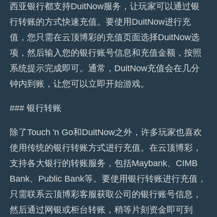
西亚银行都支持DuitNow服务，让玩家可以通过银
行转账的方式快速充值。要使用DuitNow进行充
值，您只需在云顶博彩的充值页面选择DuitNow选
项，然后输入您的银行账号信息和充值金额，按照
系统提示完成即可。通常，DuitNow充值会在几分
钟内到账，让您可以立即开始游戏。
### 银行转账
除了Touch 'n Go和DuitNow之外，许多玩家也喜欢
使用传统的银行转账方式进行充值。在云顶博彩，
支持各大银行的转账服务，包括Maybank、CIMB
Bank、Public Bank等。要使用银行转账进行充值，
只需联系云顶博彩客服获取公司的银行账号信息，
然后通过网银或柜台转账，稍等片刻资金即可到