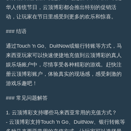
华人传统节日，云顶博彩都会推出特别的促销活
动，让玩家在节日里感受到更多的欢乐和惊喜。
### 结语
通过Touch 'n Go、DuitNow或银行转账等方式，马
来西亚玩家可以快速便捷地充值到云顶博彩的真人
娱乐场账户中，尽情享受各种精彩的游戏。赶快注
册云顶博彩账户，体验真实的现场感，感受刺激的
游戏乐趣吧！
### 常见问题解答
1. 云顶博彩支持哪些马来西亚常用的充值方式？
- 云顶博彩支持Touch 'n Go、DuitNow、银行转账等