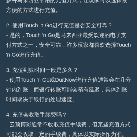
多种马来西亚常用的充值方式，让玩家可以选择最
方便的方式进行充值。
2. 使用Touch 'n Go进行充值是否安全可靠？
- 是的，Touch 'n Go是马来西亚最受欢迎的电子支
付方式之一，安全可靠，许多玩家都喜欢选择Touch
'n Go进行充值。
3. 充值到账时间一般是多久？
- 使用Touch 'n Go或DuitNow进行充值通常会在几分
钟内到账，而银行转账可能会稍有延迟，具体到账
时间取决于银行的处理速度。
4. 充值会收取手续费吗？
- 云顶博彩通常不收取充值手续费，但某些充值方式
可能会收取一定的手续费，具体以实际操作为准。