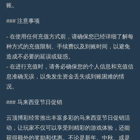
账。
### 注意事项
- 在使用任何充值方式前，请确保您已经详细了解每
种方式的充值限制、手续费以及到账时间，以避免
造成不必要的延误或疑惑。
- 在进行充值时，请务必确保您的个人信息和充值信
息准确无误，以免发生资金丢失或到账困难的情
况。
### 马来西亚节日促销
云顶博彩经常推出丰富多彩的马来西亚节日促销活
动，让玩家不仅可以享受到精彩的游戏体验，还能
获得额外的奖励和优惠。不论是新年、中秋、或是